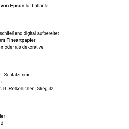
r von Epson
für brillante
chließend digital aufbereitet
em Fineartpapier
en
oder als dekorative
der Schlafzimmer
n
 B. Rotkehlchen, Stieglitz,
ier
t)