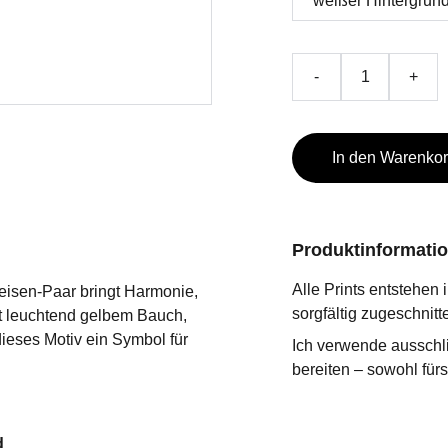
-
+
In den Warenko
Produktinformatio
Alle Prints entstehen
eisen-Paar bringt Harmonie,
sorgfältig zugeschnitt
it leuchtend gelbem Bauch,
dieses Motiv ein Symbol für
Ich verwende ausschli
bereiten – sowohl für
d