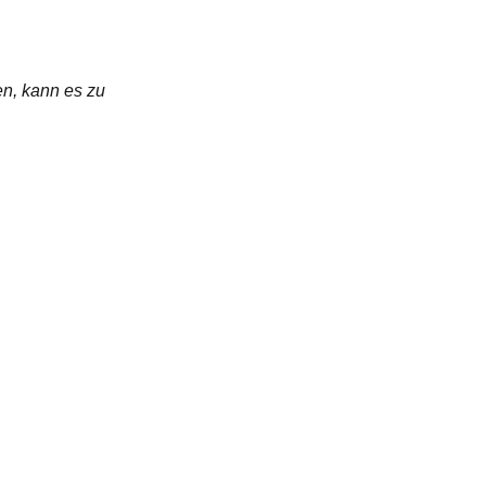
en, kann es zu
SHOPINFOS
B
+49 1758983913
hutz
kontakt@artbyzydie.de
abe