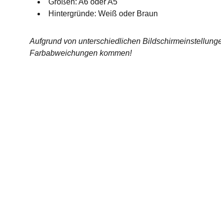
Größen: A6 oder A5
Hintergründe: Weiß oder Braun
Aufgrund von unterschiedlichen Bildschirmeinstellung
Farbabweichungen kommen!
Socials
AG
Datensc
Find me an Social Media
Rückg