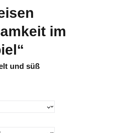
eisen
amkeit im
iel“
ielt und süß