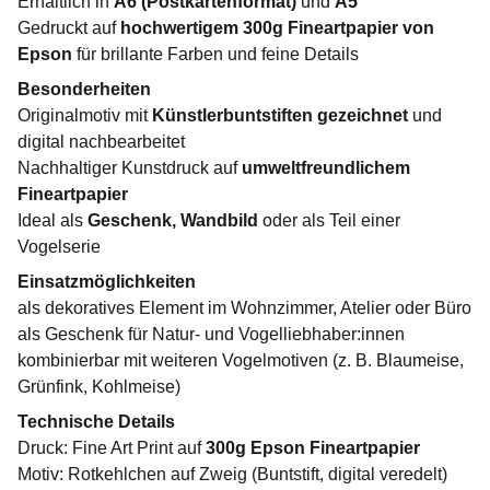
Erhältlich in
A6 (Postkartenformat)
und
A5
Gedruckt auf
hochwertigem 300g Fineartpapier von
Epson
für brillante Farben und feine Details
Besonderheiten
Originalmotiv mit
Künstlerbuntstiften gezeichnet
und
digital nachbearbeitet
Nachhaltiger Kunstdruck auf
umweltfreundlichem
Fineartpapier
Ideal als
Geschenk, Wandbild
oder als Teil einer
Vogelserie
Einsatzmöglichkeiten
als dekoratives Element im Wohnzimmer, Atelier oder Büro
als Geschenk für Natur- und Vogelliebhaber:innen
kombinierbar mit weiteren Vogelmotiven (z. B. Blaumeise,
Grünfink, Kohlmeise)
Technische Details
Druck: Fine Art Print auf
300g Epson Fineartpapier
Motiv: Rotkehlchen auf Zweig (Buntstift, digital veredelt)