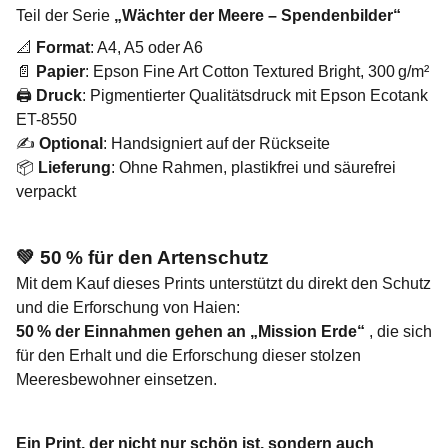
Teil der Serie
„Wächter der Meere – Spendenbilder“
📐
Format
: A4, A5 oder A6
📄
Papier
: Epson Fine Art Cotton Textured Bright, 300 g/m²
🖨️
Druck
: Pigmentierter Qualitätsdruck mit Epson Ecotank
ET-8550
✍️
Optional
: Handsigniert auf der Rückseite
📦
Lieferung
: Ohne Rahmen, plastikfrei und säurefrei
verpackt
💚
50 % für den Artenschutz
Mit dem Kauf dieses Prints unterstützt du direkt den Schutz
und die Erforschung von Haien:
50 % der Einnahmen gehen an „Mission Erde“
, die sich
für den Erhalt und die Erforschung dieser stolzen
Meeresbewohner einsetzen.
Ein Print, der nicht nur schön ist, sondern auch