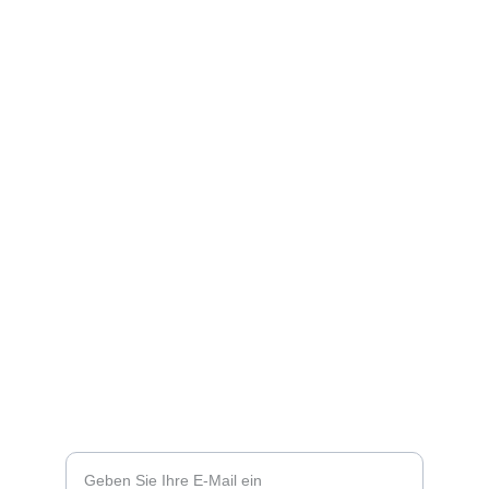
Socials
Find me an Social Media
SHOPINFOS
kontakt@artbyzydie.de
+49 1758983913
KONTAKTE
Ihre E-Mail-Adresse eingeben