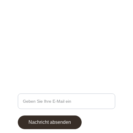
Find me an Social Media
SHOPINFOS
kontakt@artbyzydie.de
+49 1758983913
KONTAKTE
Ihre E-Mail-Adresse eingeben
Nachricht absenden