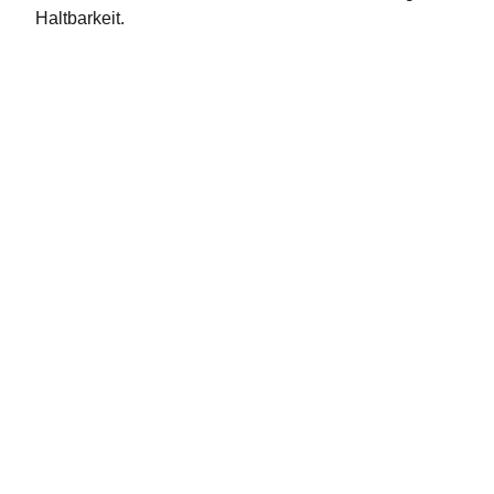
Haltbarkeit.
Socials
Find me an Social Media
SHOPINFOS
kontakt@artbyzydie.de
+49 1758983913
KONTAKTE