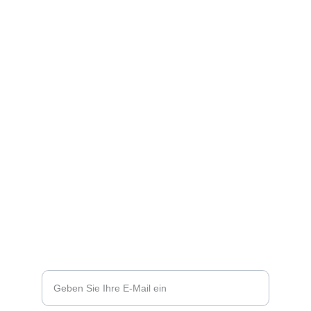
Socials
Find me an Social Media
SHOPINFOS
kontakt@artbyzydie.de
+49 1758983913
KONTAKTE
Ihre E-Mail-Adresse eingeben