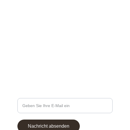
Socials
Find me an Social Media
SHOPINFOS
kontakt@artbyzydie.de
+49 1758983913
KONTAKTE
Ihre E-Mail-Adresse eingeben
Nachricht absenden