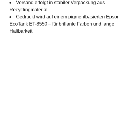
Versand erfolgt in stabiler Verpackung aus
Recyclingmaterial.
Gedruckt wird auf einem pigmentbasierten Epson
EcoTank ET-8550 – für brillante Farben und lange
Haltbarkeit.
Socials
Find me an Social Media
SHOPINFOS
kontakt@artbyzydie.de