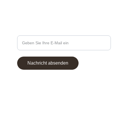
+49 1758983913
KONTAKTE
Ihre E-Mail-Adresse eingeben
Nachricht absenden
© 2025. All rights reserved.
AGB
Datenschutz